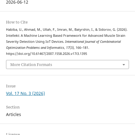
2026-06-12
How to Cite
Habiba, U., Ahmad, M., Ullah, F., Imran, M., Batyrshin, I., & Sidorov, G. (2026).
Intellekt: A Machine Learning Based Framework for Advanced Muscle Strain
Severity Detection Using IoT Devices.
International Journal of Combinatorial
Optimization Problems and Informatics
,
17
(3), 166–181.
https://doi.org/10.61467/2007.1558.2026.v17i3.1395
More Citation Formats
Issue
Vol. 17 No. 3 (2026)
Section
Articles
License