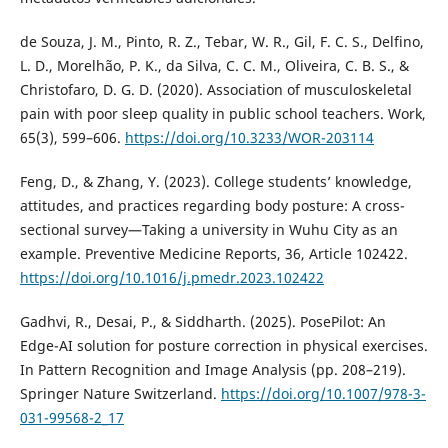
de Souza, J. M., Pinto, R. Z., Tebar, W. R., Gil, F. C. S., Delfino,
L. D., Morelhão, P. K., da Silva, C. C. M., Oliveira, C. B. S., &
Christofaro, D. G. D. (2020). Association of musculoskeletal
pain with poor sleep quality in public school teachers. Work,
65(3), 599–606.
https://doi.org/10.3233/WOR-203114
Feng, D., & Zhang, Y. (2023). College students’ knowledge,
attitudes, and practices regarding body posture: A cross-
sectional survey—Taking a university in Wuhu City as an
example. Preventive Medicine Reports, 36, Article 102422.
https://doi.org/10.1016/j.pmedr.2023.102422
Gadhvi, R., Desai, P., & Siddharth. (2025). PosePilot: An
Edge-AI solution for posture correction in physical exercises.
In Pattern Recognition and Image Analysis (pp. 208–219).
Springer Nature Switzerland.
https://doi.org/10.1007/978-3-
031-99568-2_17