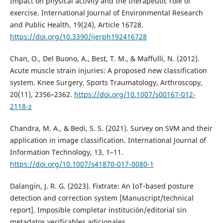
Impact on physical activity and the therapeutic role of
exercise. International Journal of Environmental Research
and Public Health, 19(24), Article 16728.
https://doi.org/10.3390/ijerph192416728
Chan, O., Del Buono, A., Best, T. M., & Maffulli, N. (2012).
Acute muscle strain injuries: A proposed new classification
system. Knee Surgery, Sports Traumatology, Arthroscopy,
20(11), 2356–2362.
https://doi.org/10.1007/s00167-012-
2118-z
Chandra, M. A., & Bedi, S. S. (2021). Survey on SVM and their
application in image classification. International Journal of
Information Technology, 13, 1–11.
https://doi.org/10.1007/s41870-017-0080-1
Dalangin, J. R. G. (2023). Fixtrate: An IoT-based posture
detection and correction system [Manuscript/technical
report]. Imposible completar institución/editorial sin
metadatos verificables adicionales.