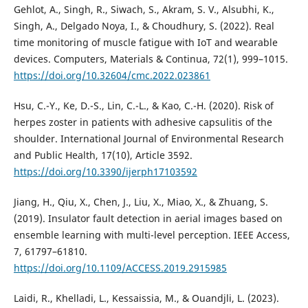
Gehlot, A., Singh, R., Siwach, S., Akram, S. V., Alsubhi, K.,
Singh, A., Delgado Noya, I., & Choudhury, S. (2022). Real
time monitoring of muscle fatigue with IoT and wearable
devices. Computers, Materials & Continua, 72(1), 999–1015.
https://doi.org/10.32604/cmc.2022.023861
Hsu, C.-Y., Ke, D.-S., Lin, C.-L., & Kao, C.-H. (2020). Risk of
herpes zoster in patients with adhesive capsulitis of the
shoulder. International Journal of Environmental Research
and Public Health, 17(10), Article 3592.
https://doi.org/10.3390/ijerph17103592
Jiang, H., Qiu, X., Chen, J., Liu, X., Miao, X., & Zhuang, S.
(2019). Insulator fault detection in aerial images based on
ensemble learning with multi-level perception. IEEE Access,
7, 61797–61810.
https://doi.org/10.1109/ACCESS.2019.2915985
Laidi, R., Khelladi, L., Kessaissia, M., & Ouandjli, L. (2023).