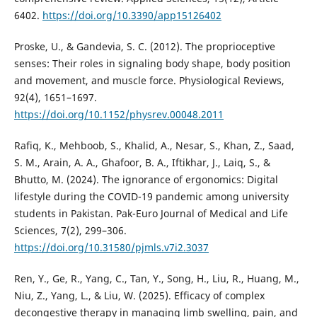
6402.
https://doi.org/10.3390/app15126402
Proske, U., & Gandevia, S. C. (2012). The proprioceptive
senses: Their roles in signaling body shape, body position
and movement, and muscle force. Physiological Reviews,
92(4), 1651–1697.
https://doi.org/10.1152/physrev.00048.2011
Rafiq, K., Mehboob, S., Khalid, A., Nesar, S., Khan, Z., Saad,
S. M., Arain, A. A., Ghafoor, B. A., Iftikhar, J., Laiq, S., &
Bhutto, M. (2024). The ignorance of ergonomics: Digital
lifestyle during the COVID-19 pandemic among university
students in Pakistan. Pak-Euro Journal of Medical and Life
Sciences, 7(2), 299–306.
https://doi.org/10.31580/pjmls.v7i2.3037
Ren, Y., Ge, R., Yang, C., Tan, Y., Song, H., Liu, R., Huang, M.,
Niu, Z., Yang, L., & Liu, W. (2025). Efficacy of complex
decongestive therapy in managing limb swelling, pain, and