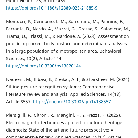
Public Health, 25, Article 453.
https://doi.org/10.1186/s12889-025-21685-9
Montuori, P., Cennamo, L. M., Sorrentino, M., Pennino, F.,
Ferrante, B., Nardo, A., Mazzei, G., Grasso, S., Salomone, M.,
Trama, U., Triassi, M., & Nardone, A. (2023). Assessment on
practicing correct body posture and determinant analyses
in a large population of a metropolitan area. Behavioral
Sciences, 13(2), Article 144.
https://doi.org/10.3390/bs13020144
Nadeem, M., Elbasi, E., Zreikat, A. I., & Sharsheer, M. (2024).
Sitting posture recognition systems: Comprehensive
literature review and analysis. Applied Sciences, 14(18),
Article 8557.
https://doi.org/10.3390/app14188557
Piersigilli, P., Citroni, R., Mangini, F., & Frezza, F. (2025).
Electromagnetic techniques applied to cultural heritage
diagnosis: State of the art and future prospective: A
comprehensive review. Applied Sciences, 15(12), Article