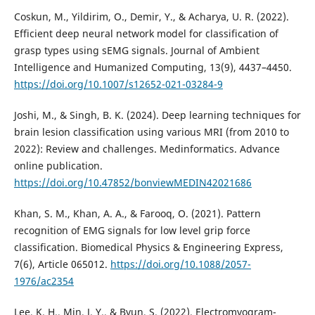
Coskun, M., Yildirim, O., Demir, Y., & Acharya, U. R. (2022).
Efficient deep neural network model for classification of
grasp types using sEMG signals. Journal of Ambient
Intelligence and Humanized Computing, 13(9), 4437–4450.
https://doi.org/10.1007/s12652-021-03284-9
Joshi, M., & Singh, B. K. (2024). Deep learning techniques for
brain lesion classification using various MRI (from 2010 to
2022): Review and challenges. Medinformatics. Advance
online publication.
https://doi.org/10.47852/bonviewMEDIN42021686
Khan, S. M., Khan, A. A., & Farooq, O. (2021). Pattern
recognition of EMG signals for low level grip force
classification. Biomedical Physics & Engineering Express,
7(6), Article 065012.
https://doi.org/10.1088/2057-
1976/ac2354
Lee, K. H., Min, J. Y., & Byun, S. (2022). Electromyogram-