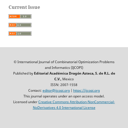
Current Issue
© International Journal of Combinatorial Optimization Problems
and Informatics (IJCOPI)
Published by
Editorial Académica Dragón Azteca, S. de R.L. de
C.V.
, Mexico
ISSN: 2007-1558
Contact:
editor@ijcopi.org
|
https://ijcopi.org
This journal operates under an open access model.
Licensed under
Creative Commons Attribution-NonCommercial-
NoDerivatives 4.0 International License